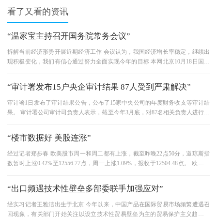
看了又看的资讯
“温家宝主持召开国务院常务会议”
拆解当前经济形势开展近期经济工作 会议认为，我国经济增长率稳定，继续出
现积极变化，我们有信心通过努力全面实现今年的目标 本网北京10月18日国务
院总理温家宝17日主持召开国
“审计署发布15户央企审计结果 87人受到严肃解决”
审计署1日发布了审计结果公告，公布了15家中央公司的年度财务收支等审计结
果。 审计署公司审计司负责人表示，截至今年3月底，对87名相关负责人进行了
认真解决，其中有3名局内人
“楼市数据好 美股连涨”
经过记者郑步春 欧美股市周一和周二都有上涨，截至昨晚22点50分，道琼斯指
数暂时上涨0.42%至12556.77点，周一上涨1.09%，报收于12504.48点。 欧股周
二分化，意大利股市上涨3.46%，西班牙股
“出口频遇技术性壁垒多部委联手加强应对”
经实习记者王雅洁出生于北京 今年以来，中国产品在国际贸易市场频繁遭遇召
回现象，有关部门开始关注以设立技术性贸易壁垒为主的贸易保护主义趋势。