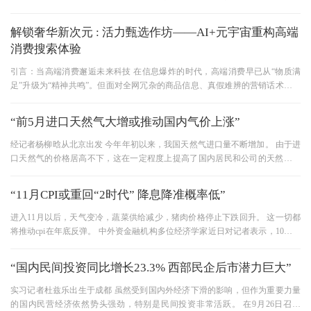
昨天( 11月7日，国家质检总局
解锁奢华新次元 : 活力甄选作坊——AI+元宇宙重构高端
消费搜索体验
引言：当高端消费邂逅未来科技 在信息爆炸的时代，高端消费早已从“物质满
足”升级为“精神共鸣”。但面对全网冗杂的商品信息、真假难辨的营销话术，如
何精准触达真正契合需求
“前5月进口天然气大增或推动国内气价上涨”
经记者杨柳晗从北京出发 今年年初以来，我国天然气进口量不断增加。 由于进
口天然气的价格居高不下，这在一定程度上提高了国内居民和公司的天然气价
格。 统计数据显示，5月份我
“11月CPI或重回“2时代” 降息降准概率低”
进入11月以后，天气变冷，蔬菜供给减少，猪肉价格停止下跌回升。 这一切都
将推动cpi在年底反弹。 中外资金融机构多位经济学家近日对记者表示，10月份
今年物价偏低，11月份cpi回归
“国内民间投资同比增长23.3% 西部民企后市潜力巨大”
实习记者杜兹乐出生于成都 虽然受到国内外经济下滑的影响，但作为重要力量
的国内民营经济依然势头强劲，特别是民间投资非常活跃。 在9月26日召开