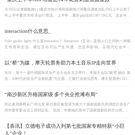
月19日(记者鄢银婵) ) )重庆市统计局和国家统计局重庆调查总队19日上午公布了
年上半年重庆市经济运行情况。 上半年，重庆gdp达到5307.19亿元，比去年同
期增长14.0%，比一季度下降0.4个
interaction什么意思_
Solar garden lights 什么是Interaction？ Interaction（互动）是指人们之间的一种相
互作用和交流，通过互动可以产生沟通、交流和影响。在现代社会中，
interaction成为了人们生活中不可或缺的一
以“桥”为媒，摩天轮票务助力本土音乐IP走向世界
近日，第十一届中国国际音乐产业大会在北京举行。本届大会以“破壁·融合·新
生：AI时代的音乐产业新机遇”为主题，汇聚行业前沿思考。摩天轮票务CEO刘
斅作为企业代表受邀出席，
“南沙新区升格国家级 多个央企抢滩布局”
经记者胡春晖从广州出发 南沙新区被批准为第六个国家级新区的消息日前在广
州市委常委会议上得到证实。 至此，华南地区填补了国家级新区的空白色。 对
于这个新机会，公司的投资
【喜讯】立德电子成功入列第七批国家专精特新“小巨
人”企业！