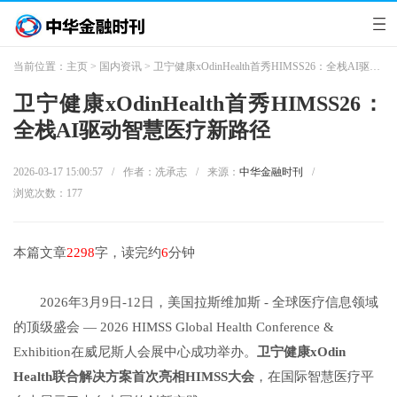
当前位置：
主页
>
国内资讯
> 卫宁健康xOdinHealth首秀HIMSS26：全栈AI驱动智慧医疗新路径
卫宁健康xOdinHealth首秀HIMSS26：
全栈AI驱动智慧医疗新路径
2026-03-17 15:00:57
/
作者：冼承志
/
来源：
中华金融时刊
/
浏览次数：
177
本篇文章
2298
字，读完约
6
分钟
2026年3月9日-12日，美国拉斯维加斯 - 全球医疗信息领域
的顶级盛会 — 2026 HIMSS Global Health Conference &
Exhibition在威尼斯人会展中心成功举办。
卫宁健康
xOdin
Health
联合解决方案首次亮相
HIMSS
大会
，在国际智慧医疗平