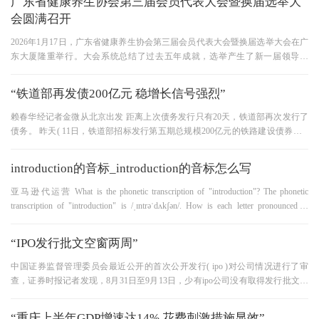
广东省健康养生协会第三届会员代表大会暨换届选举大
会圆满召开
2026年1月17日，广东省健康养生协会第三届会员代表大会暨换届选举大会在广
东大厦隆重举行。大会系统总结了过去五年成就，选举产生了新一届领导机
构，明确了未来发展路径，并见证
“铁道部再发债200亿元 稳增长信号强烈”
赖春华经记者金微从北京出发 距离上次债务发行只有20天，铁道部再次发行了
债务。 昨天( 11日，铁道部招标发行第五期总规模200亿元的铁路建设债券。 8
月21日，铁道部招标发行今年第
introduction的音标_introduction的音标怎么写
亚马逊代运营 What is the phonetic transcription of "introduction"? The phonetic
transcription of "introduction" is /ˌɪntrəˈdʌkʃən/. How is each letter pronounced in
"introduction"? - The letter "i" is pronounced as /ɪ/ as in "
“IPO发行批文空窗两周”
中国证券监督管理委员会最近公开的首次公开发行( ipo )对公司情况进行了审
查，证券时报记者发现，8月31日至9月13日，少有ipo公司没有取得发行批文。
这意味着来自ipo的资金分流压力
“重庆上半年GDP增速达14% 花费刺激措施显效”