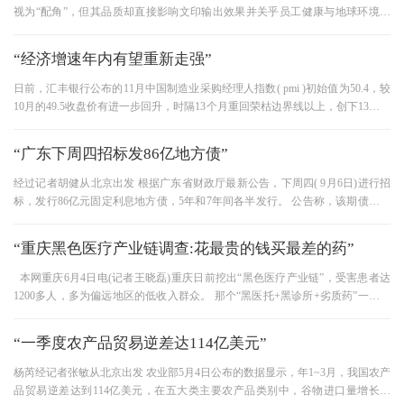
视为“配角”，但其品质却直接影响文印输出效果并关乎员工健康与地球环境。
全域增值数字化整合服务
“经济增速年内有望重新走强”
日前，汇丰银行公布的11月中国制造业采购经理人指数( pmi )初始值为50.4，较
10月的49.5收盘价有进一步回升，时隔13个月重回荣枯边界线以上，创下13个月
来新高。 专家表示，目前经济企
“广东下周四招标发86亿地方债”
经过记者胡健从北京出发 根据广东省财政厅最新公告，下周四( 9月6日)进行招
标，发行86亿元固定利息地方债，5年和7年间各半发行。 公告称，该期债务使
用单一价格荷兰式招标方法，
“重庆黑色医疗产业链调查:花最贵的钱买最差的药”
本网重庆6月4日电(记者王晓磊)重庆日前挖出“黑色医疗产业链”，受害患者达
1200多人，多为偏远地区的低收入群众。 那个“黑医托+黑诊所+劣质药”一贯的
宰客模式，让老百姓很担
“一季度农产品贸易逆差达114亿美元”
杨芮经记者张敏从北京出发 农业部5月4日公布的数据显示，年1~3月，我国农产
品贸易逆差达到114亿美元，在五大类主要农产品类别中，谷物进口量增长明