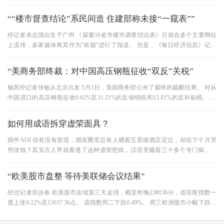
显。 1~3月，谷物进口384.0万吨，
““楼市督查结论”系民间造 住建部称未接“一窥表””
经记者卓志强出生于广州 《探索16省市楼市调查结论表》日前在多个主要网站
上流传，多家媒体将其作为“依据”进行了报道。 但是，《每日经济信息》记者
向许多人求证时发现，该表
“美商务部终裁：对中国高压钢瓶征收“双反”关税”
杨芮经记者张敏从北京出发 5月1日，美国商务部公布了最终的裁断结果。 对从
中国进口的高压钢瓶征收6.62%至31.21%的反倾销税和15.81%的反补贴税。 这
是美国商务部自3月13日至20日与中国
如何用成语拆穿虚荣面具？
插件AOI 你有没有发现，朋友圈里总有人晒着五星级酒店定位，却在下个月哭
穷借钱？其实古人早就看透了这种虚荣把戏，汉语里藏着三十多个专门揭穿虚
荣心的成语，今天就带大家解锁
“欧美股市盘整 等待美联储会议结果”
经过记者郑步春 欧美股市连续第三天走强，截至昨晚22时36分，道琼斯指数一
度上涨0.22%至13037.36点。 该指数周二下跌0.49%。 周三欧洲股市小幅下跌，
西班牙股市暂时下跌0.66%，意大利股