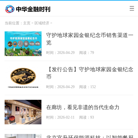
当前位置：
主页
>
区域经济
>
守护地球家园金银纪念币销售渠道一
览
时间：2026-04-29
阅读：79
【发行公告】守护地球家园金银纪念
币
时间：2026-04-29
阅读：152
在廊坊，看见非遗的当代生命力
时间：2026-02-11
阅读：93
北京宜升环保能源科技：以智能餐厨