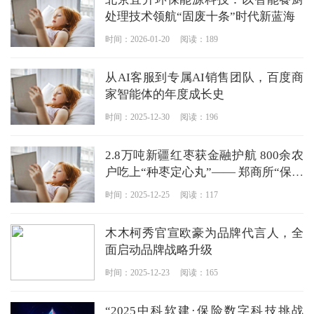
处理技术领航“固废十条”时代新蓝海
时间：2026-01-20
阅读：189
从AI客服到专属AI销售团队，百度商
家智能体的年度成长史
时间：2025-12-30
阅读：196
2.8万吨新疆红枣获金融护航 800余农
户吃上“种枣定心丸”—— 郑商所“保险
+期货”项目筑牢边疆农业风险屏障
时间：2025-12-25
阅读：117
木木柯秀官宣欧豪为品牌代言人，全
面启动品牌战略升级
时间：2025-12-23
阅读：165
“2025中科软建·保险数字科技挑战