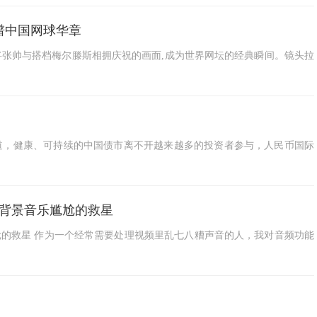
谱中国网球华章
国老将张帅与搭档梅尔滕斯相拥庆祝的画面,成为世界网坛的经典瞬间。镜头拉
报道，健康、可持续的中国债市离不开越来越多的投资者参与，人民币国际
别背景音乐尴尬的救星
尴尬的救星 作为一个经常需要处理视频里乱七八糟声音的人，我对音频功能