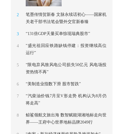
笔墨传情贺新春 文脉永续话初心——国家机
2
关老干部书法笔会暨外交官新春臻
“131倍GDP天量买单惊现瑞典股市”
3
“盛光祖回应铁路缺钱停建：投资继续高位
4
运行”
“限电弃风致风电公司损失50亿元 风电场投
5
资热情不再”
“美制造业指数下滑 股市暂跌”
6
“汽柴油价钱7月呈V形走势 机构认为8月仍
7
将走高”
鲸鲨领航文旅出海 数智赋能湖湘地标走向世
8
界——王府中心世界地标品牌2049行