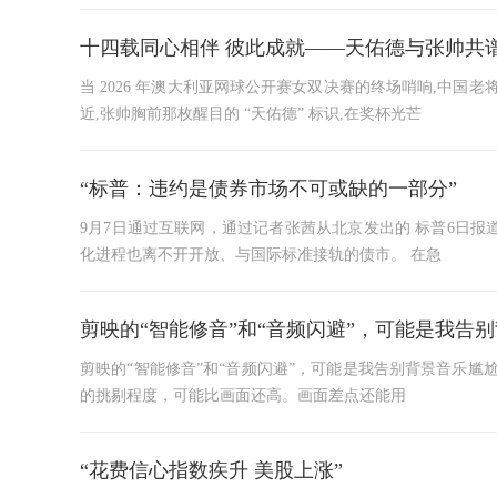
十四载同心相伴 彼此成就——天佑德与张帅共
当 2026 年澳大利亚网球公开赛女双决赛的终场哨响,中
近,张帅胸前那枚醒目的 “天佑德” 标识,在奖杯光芒
“标普：违约是债券市场不可或缺的一部分”
9月7日通过互联网，通过记者张茜从北京发出的 标普6日
化进程也离不开开放、与国际标准接轨的债市。 在急
剪映的“智能修音”和“音频闪避”，可能是我告
剪映的“智能修音”和“音频闪避”，可能是我告别背景音乐
的挑剔程度，可能比画面还高。画面差点还能用
“花费信心指数疾升 美股上涨”