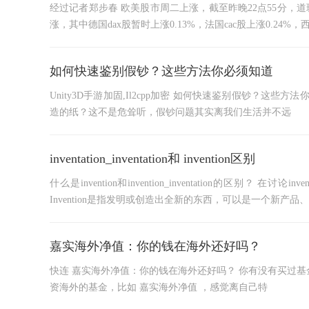
经过记者郑步春 欧美股市周二上涨，截至昨晚22点55分，道琼斯
涨，其中德国dax股暂时上涨0.13%，法国cac股上涨0.24%，
如何快速鉴别假钞？这些方法你必须知道
Unity3D手游加固,Il2cpp加密 如何快速鉴别假钞？
造的纸？这不是危耸听，假钞问题其实离我们生活并不远
inventation_inventation和 invention区别
什么是invention和invention_inventation的区别？ 在讨论
Invention是指发明或创造出全新的东西，可以是一个新产品
嘉实海外净值：你的钱在海外还好吗？
快连 嘉实海外净值：你的钱在海外还好吗？ 你有没有买过
资海外的基金，比如 嘉实海外净值 ，感觉离自己特