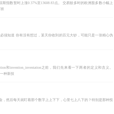
指数暂时上涨0.37%至13608.83点。 交易较多时的欧洲股多数小幅上
西班
这些方法你必须知道 你有没有想过，某天你收到的百元大钞，可能只是一张精心伪
invention和invention_inventation之前，我们先来看一下两者的定义和含义。
、一种新技
基金，然后每天就盯着那个数字上上下下，心里七上八下的？特别是那种投