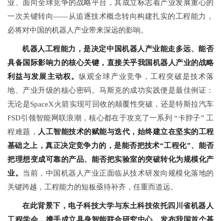
业、面向全球竞争的战略平台，其成立标志着产业发展重心的
一次关键转向——从追逐技术概念转向构建扎实的工程能力，
必将对中国的机器人产业带来深远的影响。
机器人工程能力，是决定中国机器人产业能走多远、能否
具备国际影响力的核心关键，直接关乎我国机器人产业的战略
利益与发展主动权。
纵观全球产业竞争，工程突破是技术落
地、产业升级的核心密码。马斯克的成功实践便是最佳例证：
无论是SpaceX火箭实现可回收的颠覆性突破，还是特斯拉汽车
FSD引领智能网联浪潮，核心都在于攻克了一系列 “卡脖子” 工
程难题，
人工智能技术的赋能与迭代，始终建立在坚实的工程
基础之上，真正决定竞争力的，是能否把技术“工程化”、能否
把理想变成可靠的产品、能否把实验室的突破转化为规模化产
业。
当前，中国机器人产业正面临从技术研发向规模化落地的
关键跨越，工程能力的短板亟待补齐，任重而道远。
在此背景下，电子科技大学与东土科技依托四川省机器人
工程学会，携手成立具身智能联合研究中心、发布我国首个基