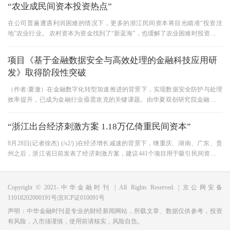
“农业成民间资本投资热点”
在公司普遍遭遇利润困难的情况下，更多的浙江民间资本将目光瞄准“投资洼
地”农业行业。 农村资本为资金找到了“新蓝海”，也缓解了农业困难时投资不足
的难题。 民间资金“流
项目《基于金融数据安全与高效处理的金融科技应用研
发》取得阶段性突破
（作者/夏澈）在金融数字化转型加速推进的背景下，实现数据安全防护与处理
效率提升，已成为金融行业亟需攻克的关键课题。由华夏双创研究院金融行业
中心研究所主导开展的《基于
“浙江出台经济刺激方案 1.18万亿倚重民间资本”
8月28日(记者徐杰) (/s2/) )在经济增长减速的背景下，继重庆、湖南、广东、贵
州之后，浙江省日前发表了经济刺激方案，建议441个项目用于吸引民间资本。
总投资额将达到1.18万亿元，将
Copyright © 2021-中华金融时刊 | All Rights Reserved. | 京公网安备
11018202000191号|京ICP证010091号
声明：中华金融时刊是专业的财经新闻网站，所载文章、数据仅供参考，投资
有风险，入市须谨慎，使用前请核实，风险自负。