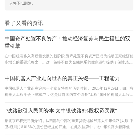
人将予以删除。
看了又看的资讯
中国资产处置不良资产：推动经济复苏与民生福祉的双
重引擎
在中国经济步入高质量发展的新阶段,资产处置不良资产已成为推动国家经济稳
步增长的重要策略之一。这一策略不仅为金融体系的健康运行提供了保障,也在
促进经济结构优化、稳定民
中国机器人产业走向世界的真正关键——工程能力
中国机器人产业正在迎来一个意义特殊的历史时刻。 2025年12月29日，四川省
机器人工程学会正式成立，这是目前国内首个具备“工程”属性的机器人工程学
会， 与各类机器人创新中心、
“铁路欲引入民间资本 太中银铁路8%股权觅买家”
据北京产权交易所介绍，从西部到中部的重要货物运输线路太中银铁路(太原-中
卫-银川) ) 8.016%的股份已经提前开通。 在此次挂牌中，太中银铁路大幅降低了
受让人的条件，只要求注册