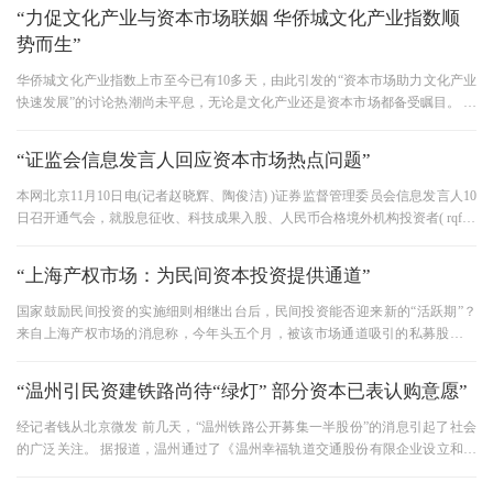
“力促文化产业与资本市场联姻 华侨城文化产业指数顺
势而生”
华侨城文化产业指数上市至今已有10多天，由此引发的“资本市场助力文化产业
快速发展”的讨论热潮尚未平息，无论是文化产业还是资本市场都备受瞩目。 国
内首次以文化产业为标的
“证监会信息发言人回应资本市场热点问题”
本网北京11月10日电(记者赵晓辉、陶俊洁) )证券监督管理委员会信息发言人10
日召开通气会，就股息征收、科技成果入股、人民币合格境外机构投资者( rqfii )
额度上调等热点问题回答记者
“上海产权市场：为民间资本投资提供通道”
国家鼓励民间投资的实施细则相继出台后，民间投资能否迎来新的“活跃期”？
来自上海产权市场的消息称，今年头五个月，被该市场通道吸引的私募股权收
购额超过了去年全年的半数
“温州引民资建铁路尚待“绿灯” 部分资本已表认购意愿”
经记者钱从北京微发 前几天，“温州铁路公开募集一半股份”的消息引起了社会
的广泛关注。 据报道，温州通过了《温州幸福轨道交通股份有限企业设立和增
资扩股方案》，拟将市域