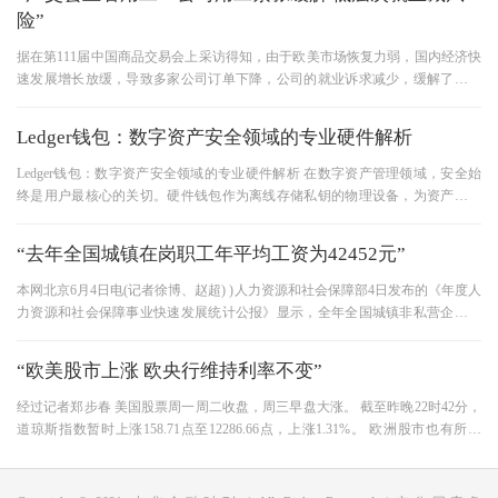
险”
据在第111届中国商品交易会上采访得知，由于欧美市场恢复力弱，国内经济快
速发展增长放缓，导致多家公司订单下降，公司的就业诉求减少，缓解了近年
来一直存在的就业紧张局势。
Ledger钱包：数字资产安全领域的专业硬件解析
Ledger钱包：数字资产安全领域的专业硬件解析 在数字资产管理领域，安全始
终是用户最核心的关切。硬件钱包作为离线存储私钥的物理设备，为资产安全
提供了坚实屏障。其中， Ledg
“去年全国城镇在岗职工年平均工资为42452元”
本网北京6月4日电(记者徐博、赵超) )人力资源和社会保障部4日发布的《年度人
力资源和社会保障事业快速发展统计公报》显示，全年全国城镇非私营企业在
岗职工年平均工资为42452元，
“欧美股市上涨 欧央行维持利率不变”
经过记者郑步春 美国股票周一周二收盘，周三早盘大涨。 截至昨晚22时42分，
道琼斯指数暂时上涨158.71点至12286.66点，上涨1.31%。 欧洲股市也有所上
涨，多数股市涨幅1%至2%，其中西班牙