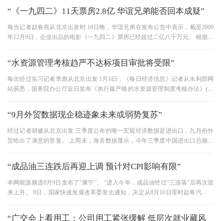
“《一九四二》11天票房2.8亿 华谊兄弟能否回本成疑”
每当记者赵春燕从北京出发时 10日晚，华谊兄弟在发布公告中表示，截至2009
年12月9日，企业出品的电影《一九四二》票房已经超过二亿八千万元。 根据华
谊兄弟的官方数据，《一九四
“水资源管理考核趋严不达标项目审批将受限”
每次经过实习记者李彪从北京出发 1月6日，《每日经济信息》记者从水利部网
站获悉，国务院办公厅近日发布《执行最严格的水资源管理制度考核办法》(以
下简称《办法》)，将未来各
“9月外贸数据现企稳迹象未来或弱势复苏”
经过记者胡健从北京出发 三季度公布的唯一宏观经济数据是进出口，九月份外
贸给出了满意的答复。 上周末，海关数据显示，今年三季度中国进出口总额为
28424.7亿美元，比去年同期增
“成品油三连跌后再迎上调 预计对CPI影响有限”
本网能源频道8月9日发布了“康宁”。 “进入今年，成品油经过“三连落”后再次迎
来上升。 9日，国家快速发展改革委发出通知，决定从8月10日零时起将汽车、
柴油价格分别上调390元
“广交会上看用工：公司用工紧张缓解 低层次就业藏风