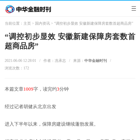
当前位置：
主页
>
国内资讯
> “调控初步显效 安徽新建保障房套数首超商品房”
“调控初步显效 安徽新建保障房套数首
超商品房”
2021-06-06 12:28:01
/
作者：冼承志
/
来源：
中华金融时刊
/
浏览次数：
172
本篇文章
1009
字，读完约
3
分钟
经过记者胡健从北京出发
进入下半年以来，保障房建设继续蓬勃发展。