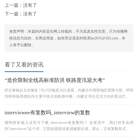
上一篇：没有了
下一篇：没有了
免责声明：本篇的内容是在网上转载的，不为其真实性负责，只为传播网
络信息为目的，非商业用途，如有异议请及时联系btr2031@163.com，本
人将予以删除。
看了又看的资讯
“造价限制全线高标准防洪 铁路度汛迎大考”
经记者钱从北京微发 7月25日晚至26日凌晨，内蒙古中西部地区普降大雨，呼和
浩特铁路局辖区内主要干线京包铁路中断，内蒙古开往北京方向的客运巴士大
部分受阻，累计达24趟，共计
interviewee有复数吗_interview的复数
搜狗拼音输入法官方下载 Interviewee有复数吗？ 在英语中，我们经常会用
到“interviewee”这个词，它指的是面试者或被面试者。那么，它有复数形式吗？
让我们来一起探讨一下。 “Inter