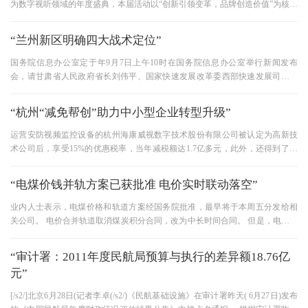
为数字视听领域的年度盛典，本届活动以“创新引领变革，品牌创造价值”为核心
主题，历经多轮激烈角
“兰州新区明确四大战术定位”
国务院信息办公室定于年9月7日上午10时在国务院信息办公室举行新闻发布
会，请甘肃省人民政府省长刘伟平、国家快速发展改革委西部快速发展司司长
秦玉才介绍甘肃省快速发展和兰州
“杭州“减免帮创”助力中小型企业转型升级”
运营安防视频监控设备的杭州海康威视数字技术股份有限公司被认定为高新技
术公司后，享受15%的优惠税率，当年减税额达1.7亿多元，此外，还得到了许
多“含金量”较高的政策补助，
“电煤价钱并轨方案已获批准 电价实时联动落空”
业内人士表示，电煤价格和轨道方案经国务院批准，最早将于本周五分发给相
关公司。 电价合并轨道取消煤炭积分合同，改为中长时间合同。 但是，电力公
司希望电价实时联动空，方
“审计署：2011年度民航局预算与执行的差异额18.76亿
元”
[/s2/]北京6月28日(记者李卓(/s2/)《民航基础设施》在审计署昨天( 6月27日)发布