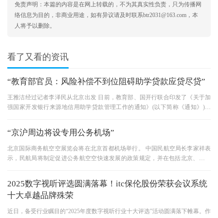
免责声明：本篇的内容是在网上转载的，不为其真实性负责，只为传播网
络信息为目的，非商业用途，如有异议请及时联系btr2031@163.com，本
人将予以删除。
看了又看的资讯
“教育部官员：风险补偿不到位阻碍助学贷款应贷尽贷”
王雅洁经过记者李泽民从北京出发 日前，教育部、国开行联合印发了《关于加
强国家开发银行来源地信用助学贷款管理工作的通知》(以下简称《通知》)。
《通知》要求来源地无担保贷
“京沪周边将设专用公务机场”
北京国际商务航空空展览会将在北京首都机场举行。 中国民航空局长李家祥表
示，民航局将制定促进公务航空空快速发展的政策规定，并在包括北京、上海
在内的大城市周边设立专用公
2025数字视听评选圆满落幕！itc保伦股份荣获会议系统
十大卓越品牌殊荣
近日，备受行业瞩目的“2025年度数字视听行业十大评选”活动圆满落下帷幕。作