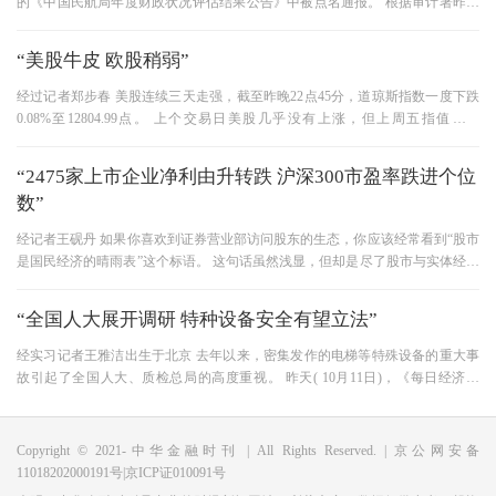
的《中国民航局年度财政状况评估结果公告》中被点名通报。 根据审计署昨天
的公告复印件和民航局提供的
“美股牛皮 欧股稍弱”
经过记者郑步春 美股连续三天走强，截至昨晚22点45分，道琼斯指数一度下跌
0.08%至12804.99点。 上个交易日美股几乎没有上涨，但上周五指值上涨
0.03%，本周下跌0.01%。 美国周一是退伍军
“2475家上市企业净利由升转跌 沪深300市盈率跌进个位
数”
经记者王砚丹 如果你喜欢到证券营业部访问股东的生态，你应该经常看到“股市
是国民经济的晴雨表”这个标语。 这句话虽然浅显，但却是尽了股市与实体经济
的关系。 作为股东，最
“全国人大展开调研 特种设备安全有望立法”
经实习记者王雅洁出生于北京 去年以来，密集发作的电梯等特殊设备的重大事
故引起了全国人大、质检总局的高度重视。 昨天( 10月11日)，《每日经济信
息》记者从一位监管部门相关人
Copyright © 2021-中华金融时刊 | All Rights Reserved. | 京公网安备
11018202000191号|京ICP证010091号