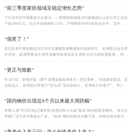
“前三季度家纺领域呈稳定增长态势”
17日召开的中国家纺大会显示，一季度家纺领域1802家规模以上的公司工业总
产值1804亿元，比去年同期增长13.6%，产销率维持98%的良好水平。 其中，内
销是支撑产销平稳增长的主要因素。
“领奖了！”
诺贝尔和平奖的颁奖仪式10日在挪威首都奥斯陆市政府举行。 欧洲委员会主席
巴罗佐、欧洲理事会主席范龙佩和欧洲议会主席舒尔茨代表欧盟获奖。 同一
天，诺奖的其他奖项也相继颁发
“更正与致歉”
年3月3日，本报20版《唐宁:普惠金融迎来春天》的文章称，“全国政协委员、宜
信创始人、首席执行官唐宁”应当是“宜信创始人、首席执行官唐宁”。 年3月3
日，在本报20版《刘伟:看
“国内钢价出现近8个月以来最大周跌幅”
本网上海7月29日电(记者李荣)依然没有什么能“振奋”国内的现货钢市。 有点主
导钢厂还不得不降低出厂价。 “前道”钢坯价格也大幅下跌，对钢市的支撑力减
弱。 根据国内知名钢铁
“养老金入市三问：怎么创造条件入市？”