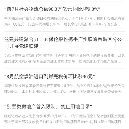
“前7月社会物流总额98.3万亿元 同比增9.8%”
中国物流采购联合会18日公布的数据显示，今年1月至7月，我国社会物流总额
为98.3万亿元，比去年同期增长9.8%，增长率比1月至6月下降0.2个百分点，比
去年同期下降3.8个百分点。 “增长
党建共建聚合力！itc保伦股份携手广州联通番禺区分公
司开展党建联建！
为深入贯彻落实新时代中国特色 社会主义 思想和新时代党的建设总要求，以党
建共建为依托不断提升基层党建工作整体水平，推动党建工作与生产经营深度
融合，推动基层党建提质增
“8月航空煤油进口到岸完税价环比涨96元”
国家快速发展改革委日前进行了审查，8月份，航空空煤油(标准品)到岸价为每
吨6864元，比上月上涨96元，上涨1.42%。 根据《国家快速发展改革委员会关于
推进航空空煤油价格市场化改革
“别墅类房地产首入限制、禁止用地目录”
经过记者胡健从北京出发 昨天( 6月18日)，《每日经济信息》记者接到国土资源
部关于国土部和发改委日前印发《限制用地项目目录(年本)和《禁止用地项目目
录(年本)》的通知》(以下简