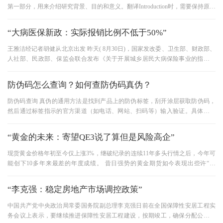
第一部分，用来介绍研究背景、目的和意义。翻译Introduction时，需要保持原文
的准确性和流畅性，同时还要能
“大病医保新政：实际报销比例不低于50%”
王雅洁经记者胡健从北京出发 昨天( 8月30日)，国家发改委、卫生部、财政部、
人社部、民政部、保监会联合发布《关于开展城乡居民大病保险事业的指导意
见》(以下简称《意见》)，大
防伪码怎么查询？如何查防伪码真伪？
防伪码查询 真伪的通用方法是‌找到产品上的防伪标签，刮开涂层获取防伪码，
然后通过标签指示的官方渠道（如电话、网站、扫码等）输入验证‌。具体流程
和方式如下：‌ 一、通
“黄金的未来：寄望QE3说了算但是风险高企”
现货黄金价格年初至今仅上涨3%，继破纪录的连续11年多头行情之后，今年可
能创下10多年来最差的年度成绩。 昔日强势的黄金期货如今表现出些许“纠
结”。 由于中国7月进出口增速放
“李克强：稳定房地产市场调控政策”
中国共产党中央政治局常委国务院副总理李克强日前在全国保障性安居工程实
务会议上表示，要继续推进保障性安居工程建设，按期竣工，确保分配公开客