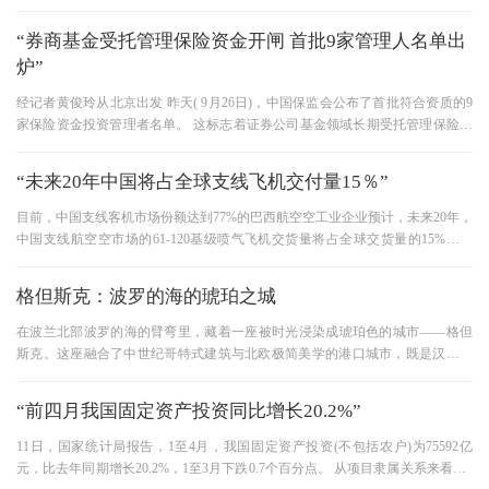
观公正，使建设成果惠及越来
“券商基金受托管理保险资金开闸 首批9家管理人名单出
炉”
经记者黄俊玲从北京出发 昨天( 9月26日)，中国保监会公布了首批符合资质的9
家保险资金投资管理者名单。 这标志着证券公司基金领域长期受托管理保险资
金业务将正式开始。 根据保监
“未来20年中国将占全球支线飞机交付量15％”
目前，中国支线客机市场份额达到77%的巴西航空空工业企业预计，未来20年，
中国支线航空空市场的61-120基级喷气飞机交货量将占全球交货量的15%，约
1000架 巴西航空空工业企业13日在第
格但斯克：波罗的海的琥珀之城
在波兰北部波罗的海的臂弯里，藏着一座被时光浸染成琥珀色的城市——格但
斯克。这座融合了中世纪哥特式建筑与北欧极简美学的港口城市，既是汉萨同
盟的商贸明珠，也是现代欧洲
“前四月我国固定资产投资同比增长20.2%”
11日，国家统计局报告，1至4月，我国固定资产投资(不包括农户)为75592亿
元，比去年同期增长20.2%，1至3月下跌0.7个百分点。 从项目隶属关系来看，1