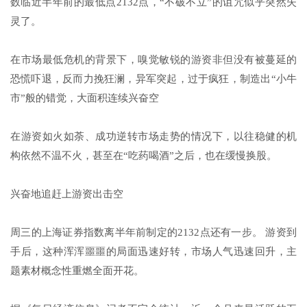
数临近半年前的最低点2132点，“不破不立”的诅咒似乎突然失
灵了。
在市场最低危机的背景下，嗅觉敏锐的游资非但没有被蔓延的
恐慌吓退，反而力挽狂澜，异军突起，过于疯狂，制造出“小牛
市”般的错觉，大面积连续兴奋空
在游资如火如荼、成功逆转市场走势的情况下，以往稳健的机
构依然不温不火，甚至在“吃药喝酒”之后，也在缓慢换股。
兴奋地追赶上游资出击空
周三的上海证券指数离半年前制定的2132点还有一步。 游资到
手后，这种浑浑噩噩的局面迅速好转，市场人气迅速回升，主
题素材概念性重燃全面开花。