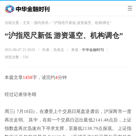
当前位置：
主页
>
国内资讯
> “沪指咫尺新低 游资逼空、机构调仓”
“沪指咫尺新低 游资逼空、机构调仓”
2021-06-07 21:20:01
/
作者：冼承志
/
来源：
中华金融时刊
/
浏览次数：
110
本篇文章
1458
字，读完约
4
分钟
经过记者张冬晴
周三( 7月18日)，在遭受上个交易日尾盘逆袭后，沪深两市一度
再次走弱。 其中，在前一个交易日迈出最低2141.48点后，上证
指数盘再次迅速向下寻求支撑，至最低2138.79点探底。 上证指