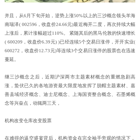
并且，从6月下旬开始，逆势上涨50%以上的三沙概念领头羊海
南瑞泽( 002596，收盘价24.66元)最近梅开二度，再次持续大幅
上涨后，累计涨幅超过110%。 紧随其后的黑马伦敦的快速增长
( 600209，收盘价6.39元) )已经连续5个交易日涨停，开开实业(
600272，收盘价12.73元)等连续3个交易日涨停的股票也在迅速
蔓延。
继三沙概念之后，近期沪深两市主题素材概念的重燃急剧高
涨，蛰伏已久的各地游资最大限度地发挥了脱帽主题素材、嘉
善县域经济概念、迪士尼概念、上海国资整合概念、石墨烯概
念等兴奋点，动辄两三天，
机构改变仓库改变股票
在难得的逼空盛宴背后，机构资金在完全袖手旁观的情况下，