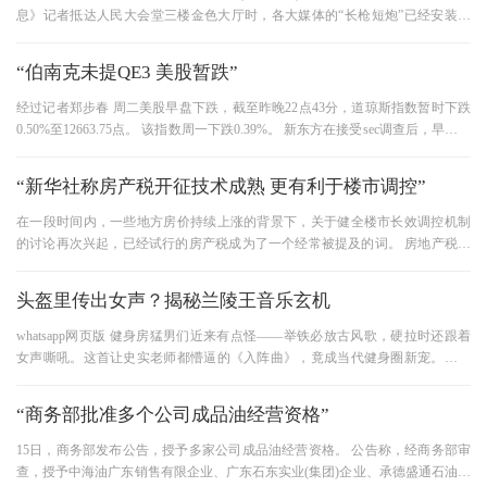
息》记者抵达人民大会堂三楼金色大厅时，各大媒体的“长枪短炮”已经安装完
毕，两会闭幕后，大家都在焦
“伯南克未提QE3 美股暂跌”
经过记者郑步春 周二美股早盘下跌，截至昨晚22点43分，道琼斯指数暂时下跌
0.50%至12663.75点。 该指数周一下跌0.39%。 新东方在接受sec调查后，早盘一
度下跌28.08%，但受此影响的中概股并
“新华社称房产税开征技术成熟 更有利于楼市调控”
在一段时间内，一些地方房价持续上涨的背景下，关于健全楼市长效调控机制
的讨论再次兴起，已经试行的房产税成为了一个经常被提及的词。 房地产税征
税新闻障碍解除 房地产税改
头盔里传出女声？揭秘兰陵王音乐玄机
whatsapp网页版 健身房猛男们近来有点怪——举铁必放古风歌，硬拉时还跟着
女声嘶吼。这首让史实老师都懵逼的《入阵曲》，竟成当代健身圈新宠。知道
不？丁当的嗓音穿越千年，正用
“商务部批准多个公司成品油经营资格”
15日，商务部发布公告，授予多家公司成品油经营资格。 公告称，经商务部审
查，授予中海油广东销售有限企业、广东石东实业(集团)企业、承德盛通石油化