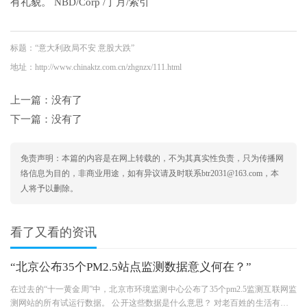
有礼貌。 NBD/Corp /丁月/索引
标题：“意大利政局不安 意股大跌”
地址：http://www.chinaktz.com.cn/zhgnzx/111.html
上一篇：没有了
下一篇：没有了
免责声明：本篇的内容是在网上转载的，不为其真实性负责，只为传播网
络信息为目的，非商业用途，如有异议请及时联系btr2031@163.com，本
人将予以删除。
看了又看的资讯
“北京公布35个PM2.5站点监测数据意义何在？”
在过去的“十一黄金周”中，北京市环境监测中心公布了35个pm2.5监测互联网监
测网站的所有试运行数据。 公开这些数据是什么意思？ 对老百姓的生活有什么