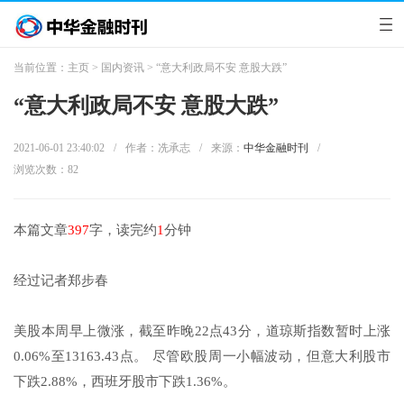
当前位置：
主页
>
国内资讯
> “意大利政局不安 意股大跌”
“意大利政局不安 意股大跌”
2021-06-01 23:40:02
/
作者：冼承志
/
来源：
中华金融时刊
/
浏览次数：
82
本篇文章
397
字，读完约
1
分钟
经过记者郑步春
美股本周早上微涨，截至昨晚22点43分，道琼斯指数暂时上涨
0.06%至13163.43点。 尽管欧股周一小幅波动，但意大利股市
下跌2.88%，西班牙股市下跌1.36%。