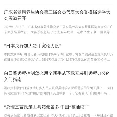
影响？ 网站设置是否科学合
广东省健康养生协会第三届会员代表大会暨换届选举大
会圆满召开
2026年1月17日，广东省健康养生协会第三届会员代表大会暨换届选举大会在广
东大厦隆重举行。大会系统总结了过去五年成就，选举产生了新一届领导机
构，明确了未来发展路径，并见证
“日本央行加大货币宽松力度”
本网东京10月30日(记者冯武侠)日本央行30日宣布，将资产购买基金规模从11万
亿日元(约1380亿美元)扩大到91万亿日元)约1.14万亿美元的新货币宽松措施。
这是日本央行连续第二个月增加货
向日葵远程控制怎么用？新手从下载安装到远程办公的
入门指南
远程控制软件日益变成好多人用以处理异地设备管理需求的关键工具了， 向日
葵 远程控制 作为国内用户熟知的工具当中的一个，它有着入门门槛并不高、功
能针对性颇为强的特点，适
“总理直言政策工具箱储备多 中国“被通缩””
◎每次经过记者胡健从北京出发 昨天( 3月15日)早上8点左右，《每日经济信